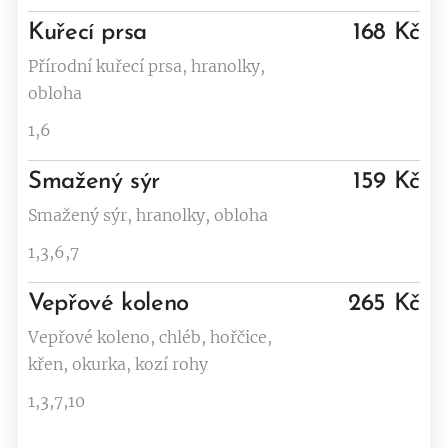
Kuřecí prsa
168 Kč
Přírodní kuřecí prsa, hranolky,
obloha
1,6
Smažený sýr
159 Kč
Smažený sýr, hranolky, obloha
1,3,6,7
Vepřové koleno
265 Kč
Vepřové koleno, chléb, hořčice,
křen, okurka, kozí rohy
1,3,7,10