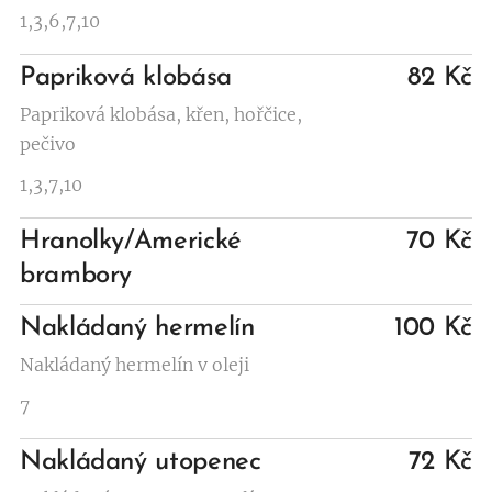
1,3,6,7,10
Papriková klobása
82 Kč
Papriková klobása, křen, hořčice,
pečivo
1,3,7,10
Hranolky/Americké
70 Kč
brambory
Nakládaný hermelín
100 Kč
Nakládaný hermelín v oleji
7
Nakládaný utopenec
72 Kč