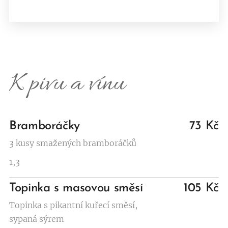
K pivu a vínu
Bramboráčky
73 Kč
3 kusy smažených bramboráčků
1,3
Topinka s masovou směsí
105 Kč
Topinka s pikantní kuřecí směsí,
sypaná sýrem