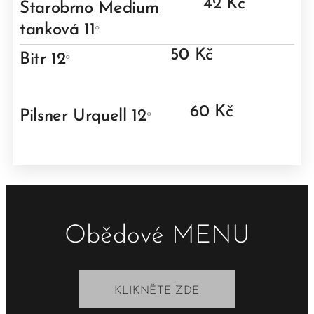
42 Kč
Starobrno Medium
tanková 11
°
50 Kč
Bitr 12
°
60 Kč
Pilsner Urquell 12
°
Obědové MENU
KLIKNĚTE ZDE