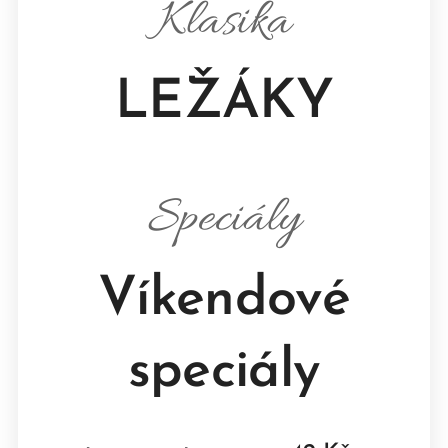
Klasika
LEŽÁKY
Speciály
Víkendové
speciály