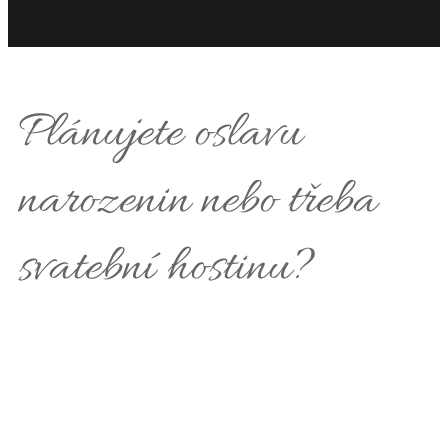
Plánujete oslavu
narozenin nebo třeba
svatební hostinu?